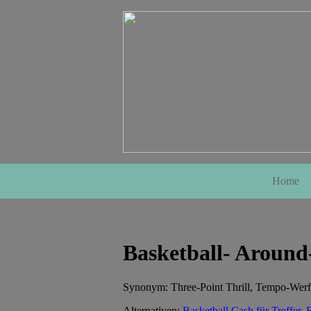
Home
Basketball- Aroun
Synonym: Three-Point Thrill, Tempo-Wer
Alternativen:
Basketball Cash für Treffer
,
B