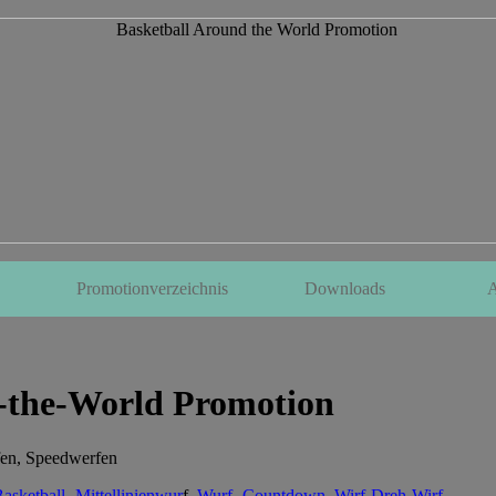
Promotionverzeichnis
Downloads
A
d-the-World Promotion
fen, Speedwerfen
asketball- Mittellinienwur
f,
Wurf- Countdown
,
Wirf-Dreh-Wirf