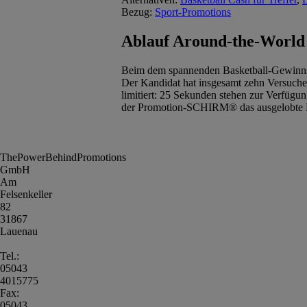
Bezug:
Sport-Promotions
Ablauf Around-the-World
Beim dem spannenden Basketball-Gewinnsp
Der Kandidat hat insgesamt zehn Versuche
limitiert: 25 Sekunden stehen zur Verfügun
der Promotion-SCHIRM® das ausgelobte Pre
ThePowerBehindPromotions
GmbH
Am
Felsenkeller
82
31867
Lauenau
Tel.:
05043
4015775
Fax:
05043