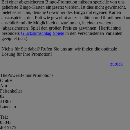
Bei einer abgesicherten Bingo-Promotion müssen spezielle von uns
gelieferte Bingo-Karten eingesetzt werden. Ist dies nicht gewünscht,
bietet es sich an, den/die Gewinner des Bingo mit eigenen Karten
auszuspielen, den Pott wie gewohnt auszuschütten und ihm/ihnen dan
anschließend die Möglichkeit einzuräumen, in einem weiteren
(abgesicherten) Spiel den großen Preis zu gewinnen. Hierfür sind
besonders
Glücksumschlag-Spiele
in den verschiedenen Varianten
geeignet (s.o.).
Nichts für Sie dabei? Rufen Sie uns an; wir finden die optimale
Lösung für Ihre Promotion!
zurück
ThePowerBehindPromotions
GmbH
Am
Felsenkeller
82
31867
Lauenau
Tel.:
05043
4015775