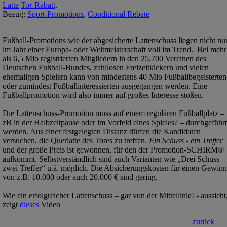
Latte
Tor-Rabatt
.
Bezug:
Sport-Promotions
,
Conditional Rebate
Fußball-Promotions wie der abgesicherte Lattenschuss liegen nicht nu
im Jahr einer Europa- oder Weltmeisterschaft voll im Trend. Bei mehr
als 6,5 Mio registrierten Mitgliedern in den 25.700 Vereinen des
Deutschen Fußball-Bundes, zahllosen Freizeitkickern und vielen
ehemaligen Spielern kann von mindestens 40 Mio Fußballbegeisterten
oder zumindest Fußballinteressierten ausgegangen werden. Eine
Fußballpromotion wird also immer auf großes Interesse stoßen.
Die Lattenschuss-Promotion muss auf einem regulären Fußballplatz –
zB in der Halbzeitpause oder im Vorfeld eines Spieles? – durchgeführt
werden. Aus einer festgelegten Distanz dürfen die Kandidaten
versuchen, die Querlatte des Tores zu treffen.
Ein Schuss - ein Treffer
und der große Preis ist gewonnen, für den der Promotion-SCHIRM®
aufkommt. Selbstverständlich sind auch Varianten wie „Drei Schuss –
zwei Treffer“ u.ä. möglich. Die Absicherungskosten für einen Gewinn
von z.B. 10.000 oder auch 20.000 € sind gering.
Wie ein erfolgreicher Lattenschuss – gar von der Mittellinie! - aussieht
zeigt
dieses
Video
zurück