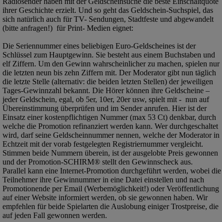
Radiosender haben mit der Geldscheinsuche die beste Einschaltquote
ihrer Geschichte erzielt. Und so geht das Geldschein-Suchspiel, das
sich natürlich auch für TV- Sendungen, Stadtfeste und abgewandelt
(bitte anfragen!) für Print- Medien eignet:
Die Seriennummer eines beliebigen Euro-Geldscheines ist der
Schlüssel zum Hauptgewinn. Sie besteht aus einem Buchstaben und
elf Ziffern. Um den Gewinn wahrscheinlicher zu machen, spielen nur
die letzten neun bis zehn Ziffern mit. Der Moderator gibt nun täglich
die letzte Stelle (alternativ: die beiden letzten Stellen) der jeweiligen
Tages-Gewinnzahl bekannt. Die Hörer können ihre Geldscheine –
jeder Geldschein, egal, ob 5er, 10er, 20er usw, spielt mit - nun auf
Übereinstimmung überprüfen und im Sender anrufen. Hier ist der
Einsatz einer kostenpflichtigen Nummer (max 53 Ct) denkbar, durch
welche die Promotion refinanziert werden kann. Wer durchgeschaltet
wird, darf seine Geldscheinnummer nennen, welche der Moderator in
Echtzeit mit der vorab festgelegten Registriernummer vergleicht.
Stimmen beide Nummern überein, ist der ausgelobte Preis gewonnen
und der Promotion-SCHIRM® stellt den Gewinnscheck aus.
Parallel kann eine Internet-Promotion durchgeführt werden, wobei die
Teilnehmer ihre Gewinnummer in eine Datei einstellen und nach
Promotionende per Email (Werbemöglichkeit!) oder Veröffentlichung
auf einer Website informiert werden, ob sie gewonnen haben. Wir
empfehlen für beide Spielarten die Auslobung einiger Trostpreise, die
auf jeden Fall gewonnen werden.