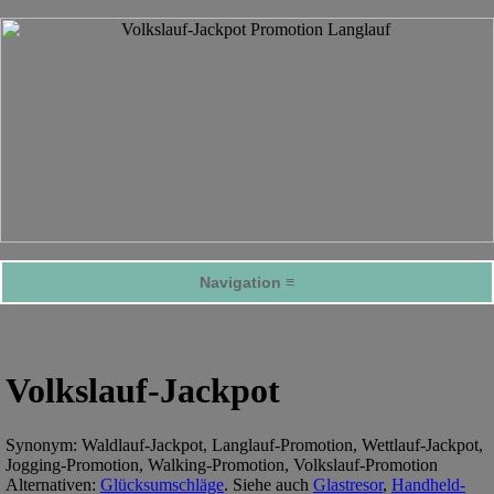
Navigation ≡
Volkslauf-Jackpot
Synonym: Waldlauf-Jackpot, Langlauf-Promotion, Wettlauf-Jackpot,
Jogging-Promotion, Walking-Promotion, Volkslauf-Promotion
Alternativen:
Glücksumschläge
. Siehe auch
Glastresor
,
Handheld-