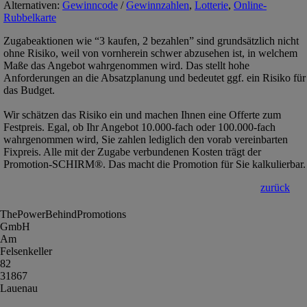
Alternativen:
Gewinncode
/
Gewinnzahlen
,
Lotterie
,
Online-
Rubbelkarte
Zugabeaktionen wie “3 kaufen, 2 bezahlen” sind grundsätzlich nicht
ohne Risiko, weil von vornherein schwer abzusehen ist, in welchem
Maße das Angebot wahrgenommen wird. Das stellt hohe
Anforderungen an die Absatzplanung und bedeutet ggf. ein Risiko für
das Budget.
Wir schätzen das Risiko ein und machen Ihnen eine Offerte zum
Festpreis. Egal, ob Ihr Angebot 10.000-fach oder 100.000-fach
wahrgenommen wird, Sie zahlen lediglich den vorab vereinbarten
Fixpreis. Alle mit der Zugabe verbundenen Kosten trägt der
Promotion-SCHIRM®. Das macht die Promotion für Sie kalkulierbar.
zurück
ThePowerBehindPromotions
GmbH
Am
Felsenkeller
82
31867
Lauenau